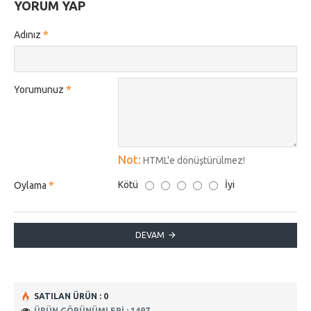
YORUM YAP
Adınız
Yorumunuz
Not:
HTML'e dönüştürülmez!
Kötü
İyi
Oylama
DEVAM
SATILAN ÜRÜN : 0
ÜRÜN GÖRÜNÜMLERI : 1497