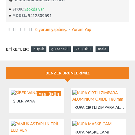
Stokda var
STOK:
9412809691
MODEL:
0 yorum yapılmış.
-
Yorum Yap
ETIKETLER:
bÜyÜk
gÖzeneklİ
kauÇuklu
mala
BENZER ÜRÜNLERIMIZ
YENI ÜRÜN
ŞİBER VANA
KUPA CIRTLI ZIMPARA ALUMINIUM OXIDE 180 mm
KUPA MASKE CAMI